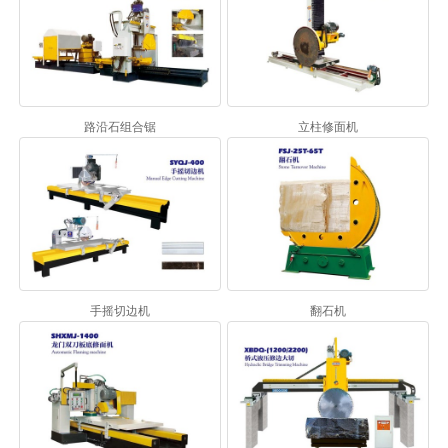
路沿石组合锯
立柱修面机
手摇切边机
翻石机