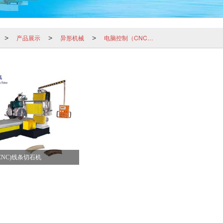
产品展示
异形机械
电脑控制（CNC）线条切石机
>
>
>
CNC)线条切石机