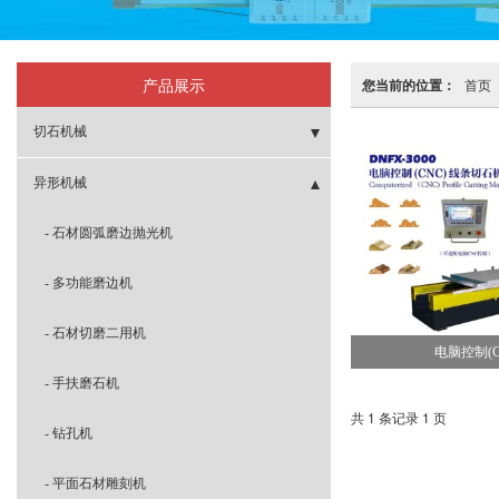
产品展示
您当前的位置：
首页
切石机械
- 双刀矿山机（精华版）
异形机械
- 液压四柱式切石机
- 石材圆弧磨边抛光机
- 路沿石组合锯
- 多功能磨边机
- 翻石机
- 石材切磨二用机
电脑控制(
- 手摇切边机
- 手扶磨石机
共 1 条记录 1 页
- 龙门双刀板底修面机
- 钻孔机
- 立柱修面机
- 平面石材雕刻机