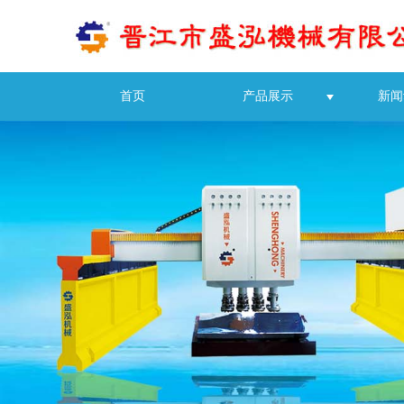
首页
产品展示
新闻