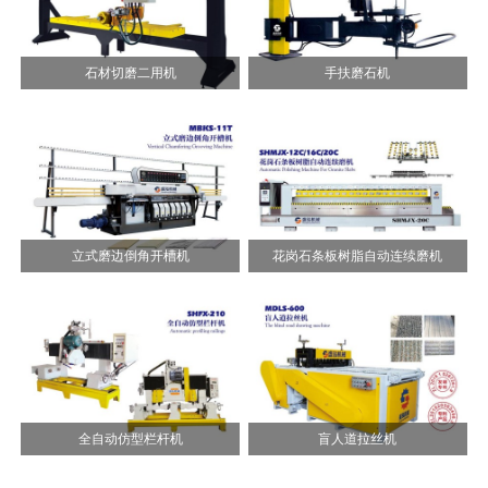
石材切磨二用机
手扶磨石机
立式磨边倒角开槽机
花岗石条板树脂自动连续磨机
全自动仿型栏杆机
盲人道拉丝机