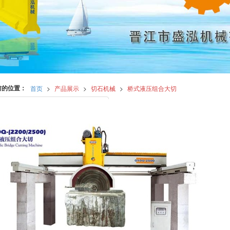
前的位置：
首页
>
产品展示
>
切石机械
>
桥式液压组合大切