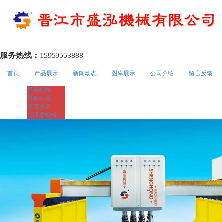
服务热线：
15959553888
首页
产品展示
新闻动态
图库展示
公司介绍
留言反馈
切石机械
异形机械
环保设备
台球桌机械