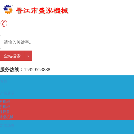
全站搜索
服务热线：
15959553888
首页
产品展示
石机械
形机械
保设备
球桌机械
新闻动态