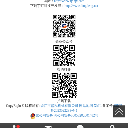
国际：
http://www.fjshjx.com
下属丁灯科技开发部：
http://www.dingdeng.net
企业公众号
扫码打开
扫码下载
CopyRight © 版权所有:
晋江市盛泓机械有限公司
网站地图
XML
备案号:
闽ICP
备2023022238号-1
京公网安备
闽公网安备35058202001482号