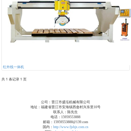
红外线一体机
共 1 条记录 1 页
公司：晋江市盛泓机械有限公司
地址：福建省晋江市安海镇西畲村兴东里10号
联系人：陈先生
电话：15959553888
邮箱：15959553888@139.com
国内：
http://www.fjshjx.com.cn