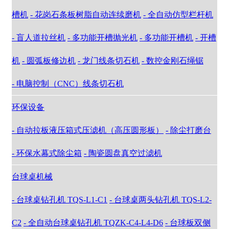
槽机
- 花岗石条板树脂自动连续磨机
- 全自动仿型栏杆机
- 盲人道拉丝机
- 多功能开槽抛光机
- 多功能开槽机
- 开槽
机
- 圆弧板修边机
- 龙门线条切石机
- 数控金刚石绳锯
- 电脑控制（CNC）线条切石机
环保设备
- 自动拉板液压箱式压滤机（高压圆形板）
- 除尘打磨台
- 环保水幕式除尘箱
- 陶瓷圆盘真空过滤机
台球桌机械
- 台球桌钻孔机 TQS-L1-C1
- 台球桌两头钻孔机 TQS-L2-
C2
- 全自动台球桌钻孔机 TQZK-C4-L4-D6
- 台球板双侧