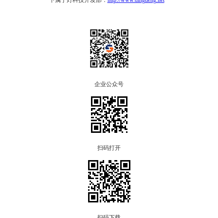
下属丁灯科技开发部：
http://www.dingdeng.net
企业公众号
扫码打开
扫码下载